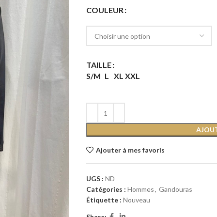
COULEUR
TAILLE
S/M
L
XL
XXL
AJOUT
Ajouter à mes favoris
UGS :
ND
Catégories :
Hommes
,
Gandouras
Étiquette :
Nouveau
Share: