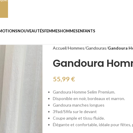
MOTIONS
NOUVEAUTÉS
FEMMES
HOMMES
ENFANTS
Accueil
Hommes
Gandouras
Gandoura H
Gandoura Homm
55,99
€
Gandoura Homme Selim Premium.
Disponible en noir, bordeaux et marron.
Gandoura manches longues
39ad/Sfifa sur le devant
Coupe ample et tissu fluide.
Élégante et confortable, idéale pour fêtes, 