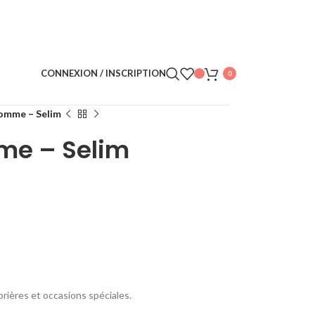
CONNEXION / INSCRIPTION
0
omme – Selim
e – Selim
prières et occasions spéciales.