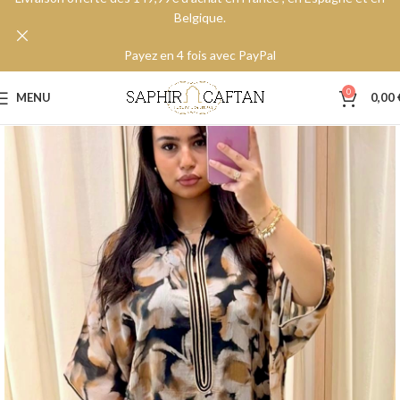
Belgique.
Payez en 4 fois avec PayPal
0
MENU
0,00