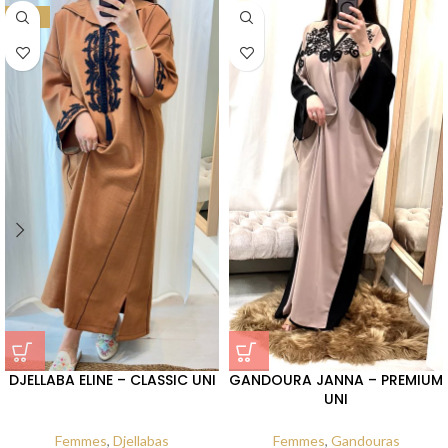
-27%
DJELLABA ELINE – CLASSIC UNI
GANDOURA JANNA – PREMIUM
UNI
Femmes
,
Djellabas
Femmes
,
Gandouras