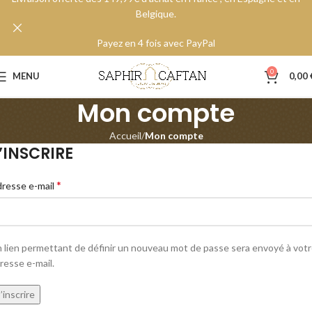
Belgique.
Payez en 4 fois avec PayPal
0
MENU
0,00
Mon compte
Accueil
Mon compte
’INSCRIRE
*
resse e-mail
 lien permettant de définir un nouveau mot de passe sera envoyé à vot
resse e-mail.
’inscrire