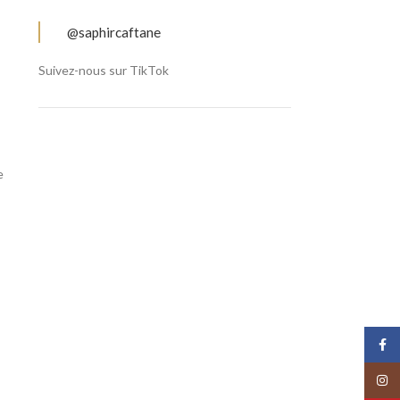
@saphircaftane
Suivez-nous sur TikTok
e
Face
Insta