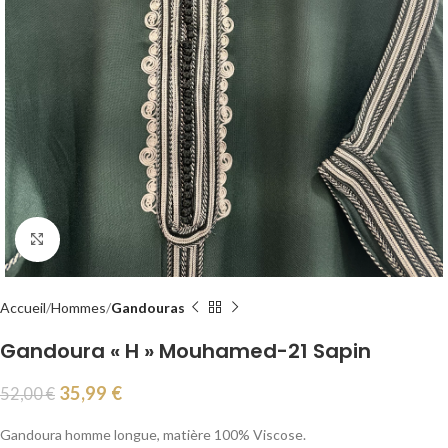
Agrandir
Accueil
Hommes
Gandouras
Gandoura « H » Mouhamed-21 Sapin
35,99
€
52,00
€
Gandoura homme longue, matière 100% Viscose.