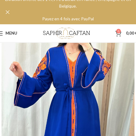
Belgique.
Payez en 4 fois avec PayPal
0
MENU
0,00