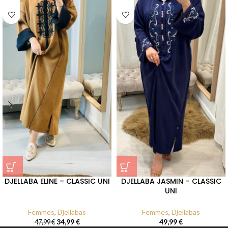
DJELLABA ELINE – CLASSIC UNI
DJELLABA JASMIN – CLASSIC
UNI
Femmes
,
Djellabas
Femmes
,
Djellabas
34,99
€
49,99
€
47,99
€