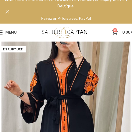
Belgique.
Payez en 4 fois avec PayPal
0
MENU
0,00
EN RUPTURE