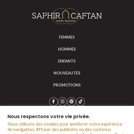
FEMMES
HOMMES
ENFANTS
NOUVEAUTÉS
PROMOTIONS
Nous respectons votre vie privée.
Saphir Caftan © 2024
Mentions légales
CGV
Nous utilisons des cookies pour améliorer votre expérience
Politique de confidentialité
Notre boutique à Lyon
de navigation, diffuser des publicités ou des contenus