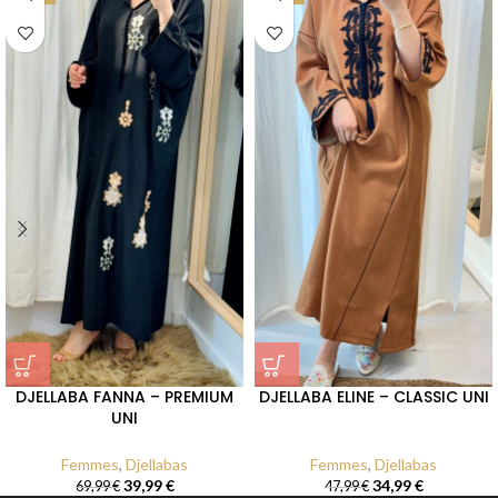
DJELLABA FANNA – PREMIUM
DJELLABA ELINE – CLASSIC UNI
UNI
Femmes
,
Djellabas
Femmes
,
Djellabas
39,99
€
34,99
€
69,99
€
47,99
€