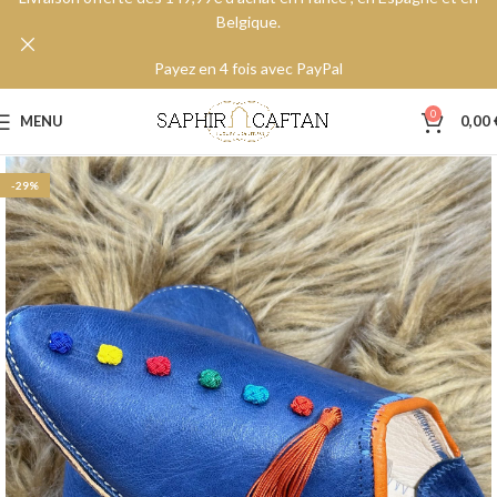
Belgique.
Payez en 4 fois avec PayPal
0
MENU
0,00
-29%