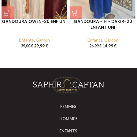
GANDOURA OWEN-20 ENF UNI
GANDOURA « H » DAKIR-20
ENFANT UNI
Enfants
,
Garçon
Enfants
,
Garçon
29,99
€
14,99
€
39,00
€
26,99
€
FEMMES
HOMMES
ENFANTS