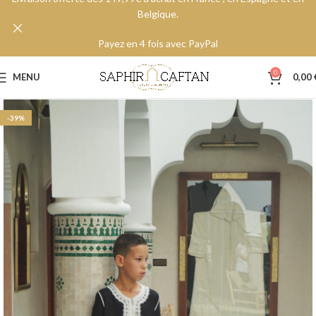
Belgique.
Payez en 4 fois avec PayPal
0
MENU
0,00
-39%