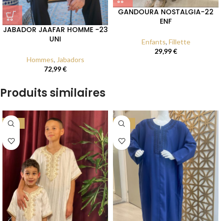
GANDOURA NOSTALGIA-22
ENF
JABADOR JAAFAR HOMME -23
UNI
Enfants
,
Fillette
29,99
€
Hommes
,
Jabadors
72,99
€
Produits similaires
-23%
-44%