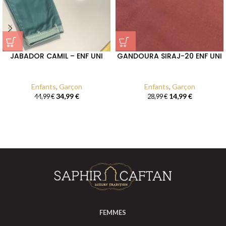
JABADOR CAMIL – ENF UNI
GANDOURA SIRAJ-20 ENF UNI
Enfants
,
Garçon
Enfants
,
Garçon
34,99
€
14,99
€
44,99
€
28,99
€
FEMMES