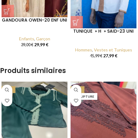
GANDOURA OWEN-20 ENF UNI
TUNIQUE » H » SAID-23 UNI
Enfants
,
Garçon
29,99
€
39,00
€
Hommes
,
Vestes et Tuniques
27,99
€
45,99
€
Produits similaires
-22%
-48%
EN RUPTURE