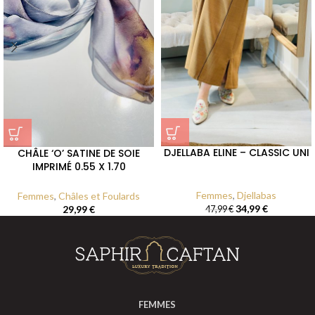
DJELLABA ELINE – CLASSIC UNI
CHÂLE ‘O’ SATINE DE SOIE
IMPRIMÉ 0.55 X 1.70
Femmes
,
Djellabas
Femmes
,
Châles et Foulards
34,99
€
29,99
€
47,99
€
FEMMES