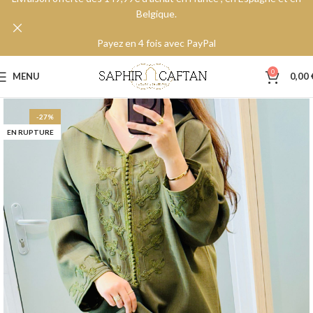
Belgique.
Payez en 4 fois avec PayPal
0
MENU
0,00
-27%
EN RUPTURE