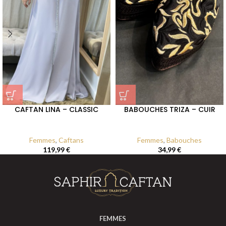
CAFTAN LINA – CLASSIC
BABOUCHES TRIZA – CUIR
Femmes
,
Caftans
Femmes
,
Babouches
119,99
€
34,99
€
FEMMES