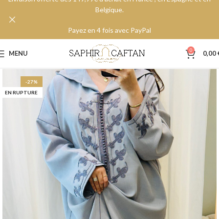
Belgique.
Payez en 4 fois avec PayPal
0
MENU
0,00
-27%
EN RUPTURE