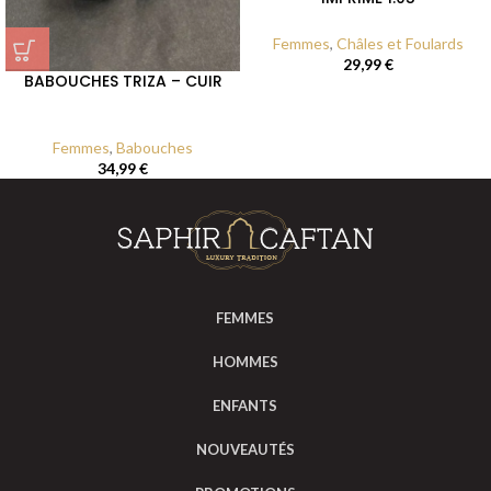
Femmes
,
Châles et Foulards
29,99
€
BABOUCHES TRIZA – CUIR
Femmes
,
Babouches
34,99
€
FEMMES
HOMMES
ENFANTS
NOUVEAUTÉS