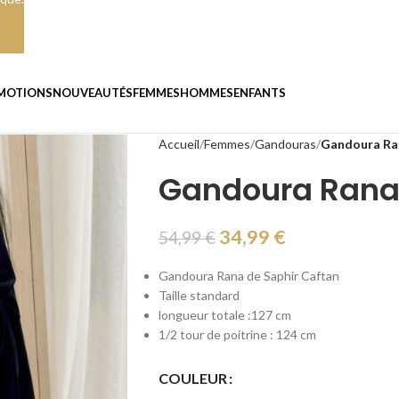
MOTIONS
NOUVEAUTÉS
FEMMES
HOMMES
ENFANTS
Accueil
Femmes
Gandouras
Gandoura Ran
Gandoura Rana 
34,99
€
54,99
€
Gandoura Rana de Saphir Caftan
Taille standard
longueur totale :127 cm
1/2 tour de poitrine : 124 cm
COULEUR