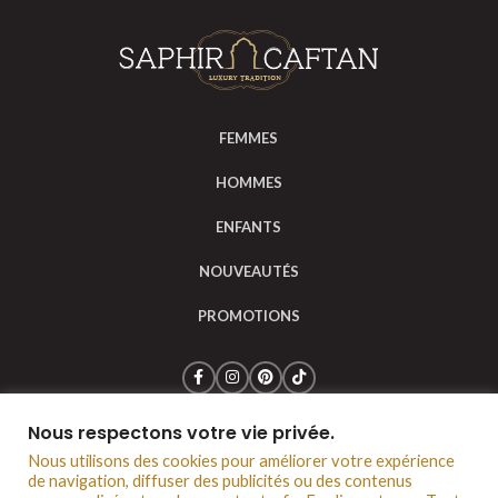
FEMMES
HOMMES
ENFANTS
NOUVEAUTÉS
PROMOTIONS
Nous respectons votre vie privée.
Saphir Caftan © 2024
Mentions légales
CGV
Nous utilisons des cookies pour améliorer votre expérience
Politique de confidentialité
Notre boutique à Lyon
de navigation, diffuser des publicités ou des contenus