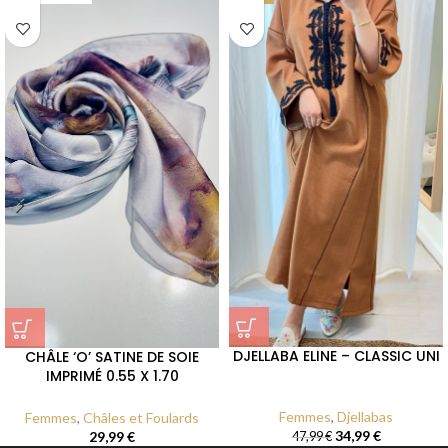
DJELLABA ELINE – CLASSIC UNI
CHÂLE ‘O’ SATINE DE SOIE
IMPRIMÉ 0.55 X 1.70
Femmes
,
Djellabas
Femmes
,
Châles et Foulards
34,99
€
29,99
€
47,99
€