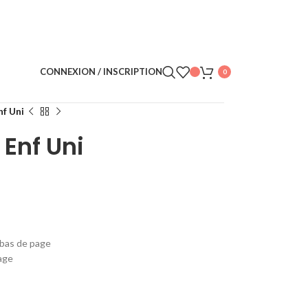
CONNEXION / INSCRIPTION
0
nf Uni
 Enf Uni
 bas de page
page