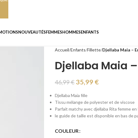
MOTIONS
NOUVEAUTÉS
FEMMES
HOMMES
ENFANTS
Accueil
Enfants
Fillette
Djellaba Maia – E
Djellaba Maia –
35,99
€
46,99
€
Djellaba Maia fille
Tissu mélange de polyester et de viscose
Parfait matchy avec djellaba Rita femme en
le guide de taille est disponible en bas de 
COULEUR