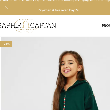
Payez en 4 fois avec PayPal
PRO
-23%