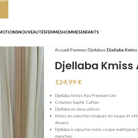
MOTIONS
NOUVEAUTÉS
FEMMES
HOMMES
ENFANTS
Accueil
Femmes
Djellabas
Djellaba Kmiss
Djellaba Kmiss
124,99
€
Djellaba Kmiss Aya Premium Uni
Création Saphir Caftan
Djellaba en deux pièces
Kmiss en manches longues en taupe et sfifa 
devant.
Djellaba à capuche noire, coupe makhzania (l
manches.