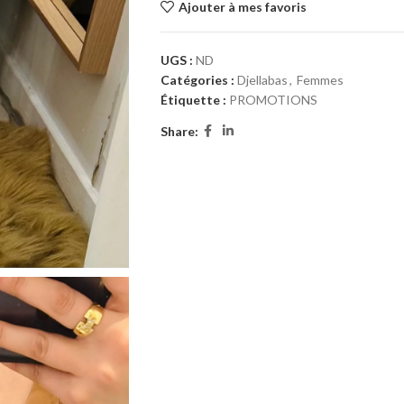
Ajouter à mes favoris
UGS :
ND
Catégories :
Djellabas
,
Femmes
Étiquette :
PROMOTIONS
Share: