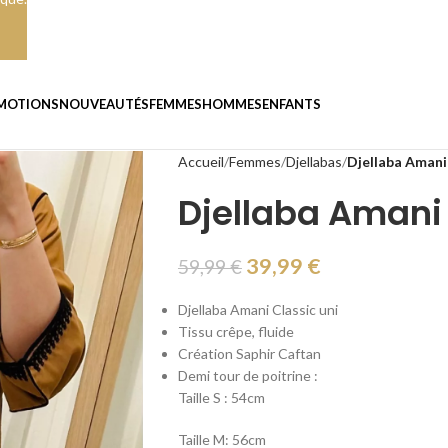
MOTIONS
NOUVEAUTÉS
FEMMES
HOMMES
ENFANTS
Accueil
Femmes
Djellabas
Djellaba Amani 
Djellaba Amani 
39,99
€
59,99
€
Djellaba Amani Classic uni
Tissu crêpe, fluide
Création Saphir Caftan
Demi tour de poitrine :
Taille S : 54cm
Taille M: 56cm