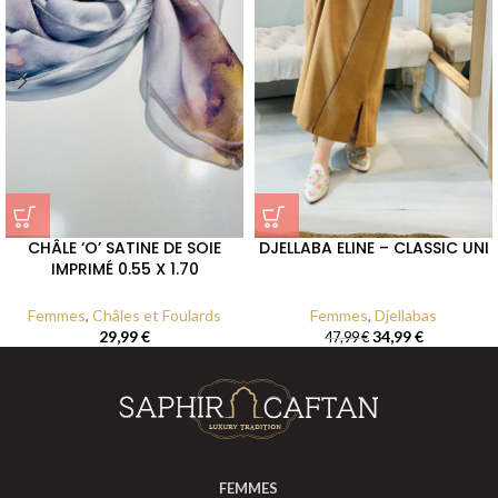
DJELLABA ELINE – CLASSIC UNI
CHÂLE ‘O’ SATINE DE SOIE
IMPRIMÉ 0.55 X 1.70
Femmes
,
Djellabas
Femmes
,
Châles et Foulards
34,99
€
29,99
€
47,99
€
FEMMES