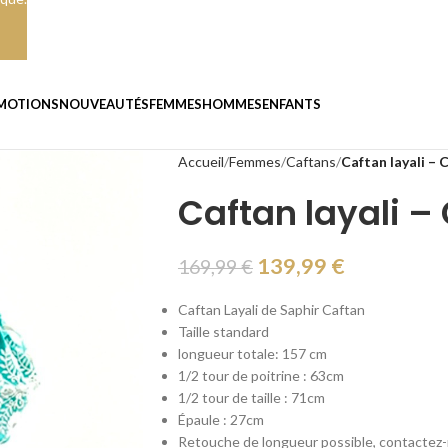
MOTIONS
NOUVEAUTÉS
FEMMES
HOMMES
ENFANTS
Accueil
Femmes
Caftans
Caftan layali – C
Caftan layali – 
139,99
€
169,99
€
Caftan Layali de Saphir Caftan
Taille standard
longueur totale: 157 cm
1/2 tour de poitrine : 63cm
1/2 tour de taille : 71cm
Épaule : 27cm
Retouche de longueur possible, contactez-