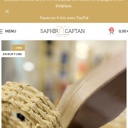
Belgique.
Payez en 4 fois avec PayPal
0
MENU
0,00
-38%
EN RUPTURE