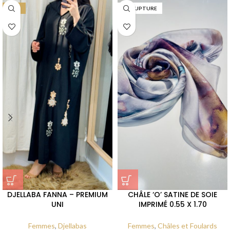
-43%
EN RUPTURE
DJELLABA FANNA – PREMIUM
CHÂLE ‘O’ SATINE DE SOIE
UNI
IMPRIMÉ 0.55 X 1.70
Femmes
,
Djellabas
Femmes
,
Châles et Foulards